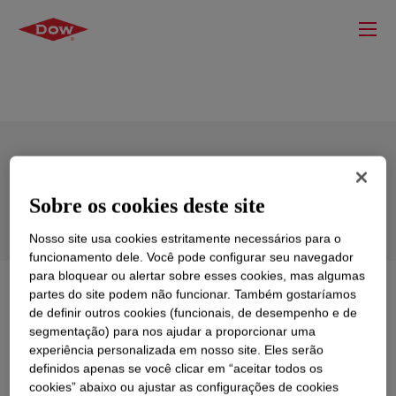
XIAMETER™ OFS-6194 Silane
Sobre os cookies deste site
Nosso site usa cookies estritamente necessários para o
funcionamento dele. Você pode configurar seu navegador
para bloquear ou alertar sobre esses cookies, mas algumas
O que é
XIAMETER™ OFS-6194 Silane
?
partes do site podem não funcionar. Também gostaríamos
de definir outros cookies (funcionais, de desempenho e de
segmentação) para nos ajudar a proporcionar uma
Dimethyldimethoxy silane.
experiência personalizada em nosso site. Eles serão
definidos apenas se você clicar em “aceitar todos os
cookies” abaixo ou ajustar as configurações de cookies