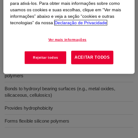
Usos
para ativá-los. Para obter mais informações sobre como
usamos os cookies e suas escolhas, clique em “Ver mais
Surface treatment to increase hydrophobicity
informações” abaixo e veja a seção “cookies e outras
tecnologias” da nossa
Declaração de Privacidade
Reactive intermediate for siloxane synthesis
Ver mais informações
Benefícios
ACEITAR TODOS
Rejeitar todos
Reactive alkoxy functionality reacts with water to form siloxane
polymers
Bonds to hydroxyl bearing surfaces (e.g., metal oxides,
silicaceous, cellulosics)
Provides hydrophobicity
Forms flexible silicone polymers