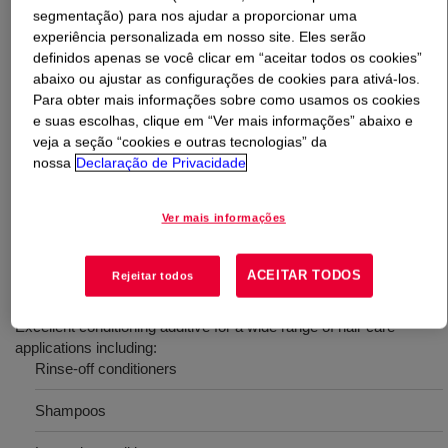
segmentação) para nos ajudar a proporcionar uma
experiência personalizada em nosso site. Eles serão
O que é
XIAMETER™ MEM-0959 Emulsion
?
definidos apenas se você clicar em “aceitar todos os cookies”
abaixo ou ajustar as configurações de cookies para ativá-los.
A 50% cationic emulsion of an amine functional silicone
Para obter mais informações sobre como usamos os cookies
polymer that is an excellent conditioning additive for a
e suas escolhas, clique em “Ver mais informações” abaixo e
wide range of hair care applications including rinse-off
veja a seção “cookies e outras tecnologias” da
nossa
Declaração de Privacidade
conditioners, shampoo, and leave-in conditioner. INCI
Name: Amodimethicone (and) Trideceth-12 (and)
Cetrimonium Chloride
Ver mais informações
ACEITAR TODOS
Usos
Rejeitar todos
Excellent conditioning additive for a wide range of hair care
applications including:
Rinse-off conditioners
Shampoos