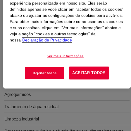
experiência personalizada em nosso site. Eles serão
definidos apenas se você clicar em “aceitar todos os cookies”
O que é
XIAMETER™ AFE-0700 Antifoam
abaixo ou ajustar as configurações de cookies para ativá-los.
Emulsion
?
Para obter mais informações sobre como usamos os cookies
e suas escolhas, clique em “Ver mais informações” abaixo e
veja a seção “cookies e outras tecnologias” da
Emulsão de silicone ativa de 10% que demonstra
nossa
Declaração de Privacidade
excelente estabilidade de diluição, bem como excelente
persistência de controle de espuma em uma ampla faixa
de pH e temperatura.
Ver mais informações
ACEITAR TODOS
Rejeitar todos
Usos
Agroquímicos
Tratamento de água residual
Limpeza industrial