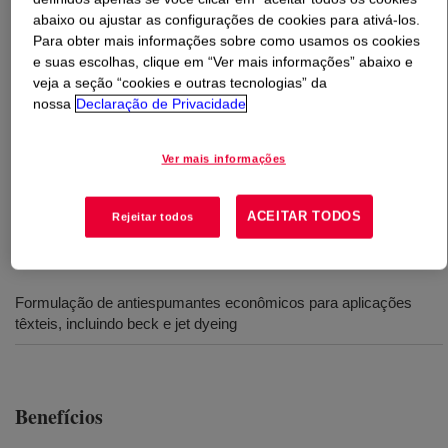
abaixo ou ajustar as configurações de cookies para ativá-los.
Para obter mais informações sobre como usamos os cookies
O que é
XIAMETER™ AFE-0050 Antifoam
e suas escolhas, clique em “Ver mais informações” abaixo e
Emulsion
?
veja a seção “cookies e outras tecnologias” da
nossa
Declaração de Privacidade
Concentrado antiespumante de silicone 50% ativo
projetado para uma ampla gama de aplicações têxteis,
Ver mais informações
incluindo tingimento a jato. Útil como ingrediente ativo ao
formular desespumantes.
ACEITAR TODOS
Rejeitar todos
Usos
Formulação de antiespumantes econômicos para aplicações
têxteis, incluindo beck e jet dyeing
Benefícios