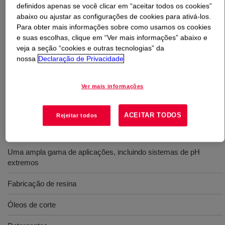
definidos apenas se você clicar em “aceitar todos os cookies”
abaixo ou ajustar as configurações de cookies para ativá-los.
O que é
XIAMETER™ ACP-1400 Antifoam
Para obter mais informações sobre como usamos os cookies
Compound
?
e suas escolhas, clique em “Ver mais informações” abaixo e
veja a seção “cookies e outras tecnologias” da
nossa
Declaração de Privacidade
Agente de controle de espuma de silicone 100% ativo
para processos industriais aquosos e não aquosos. Útil
nos detergentes, sistemas de pH extremos, óleos de
Ver mais informações
corte e processamento de solventes.
ACEITAR TODOS
Rejeitar todos
Usos
Uma ampla gama de aplicações, incluindo sistemas de pH
extremos
Fabricação de resina
Óleos de corte