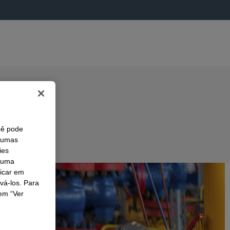
cê pode
lgumas
ies
r uma
licar em
ivá-los. Para
em “Ver