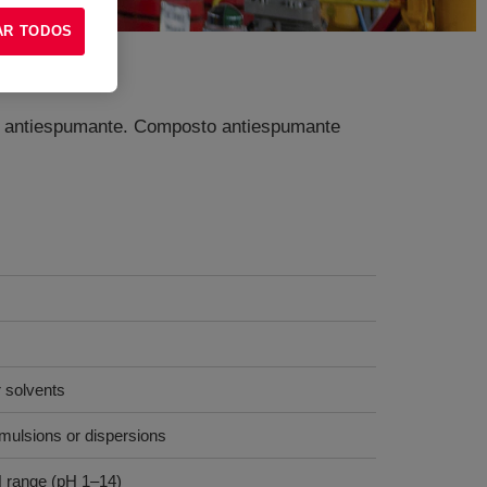
AR TODOS
 do antiespumante. Composto antiespumante
s
r solvents
emulsions or dispersions
H range (pH 1–14)