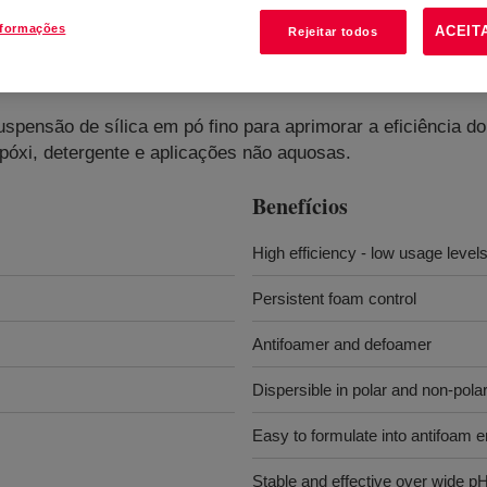
nformações
ACEIT
Rejeitar todos
 Compound
?
uspensão de sílica em pó fino para aprimorar a eficiência
póxi, detergente e aplicações não aquosas.
Benefícios
High efficiency - low usage level
Persistent foam control
Antifoamer and defoamer
Dispersible in polar and non-pola
Easy to formulate into antifoam 
Stable and effective over wide p