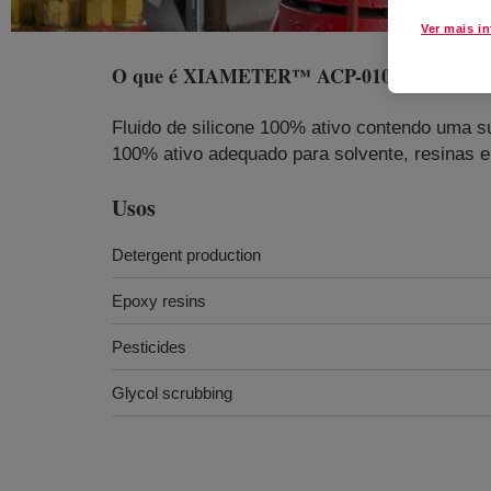
Ver mais i
O que é
XIAMETER™ ACP-0100 Antifoam
Fluido de silicone 100% ativo contendo uma s
100% ativo adequado para solvente, resinas e
Usos
Detergent production
Epoxy resins
Pesticides
Glycol scrubbing