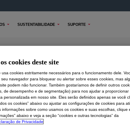
OS
SUSTENTABILIDADE
SUPORTE
tifoam Compound
os cookies deste site
e usa cookies estritamente necessários para o funcionamento dele. Vo
r seu navegador para bloquear ou alertar sobre esses cookies, mas a
 TÉCNICO
 site podem não funcionar. Também gostaríamos de definir outros cook
OPÇÕES DE AMOSTRA
OPÇÕES DE COMPRA
is, de desempenho e de segmentação) para nos ajudar a proporciona
ia personalizada em nosso site. Eles serão definidos apenas se você c
odos os cookies” abaixo ou ajustar as configurações de cookies para at
s informações sobre como usamos os cookies e suas escolhas, clique 
rmações” abaixo e veja a seção “cookies e outras tecnologias” da
laração de Privacidade