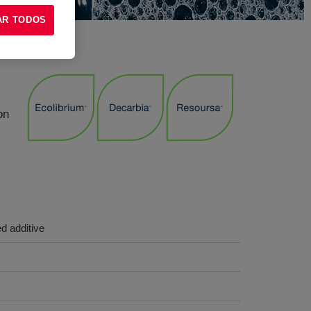
AR TODOS
on
ed additive