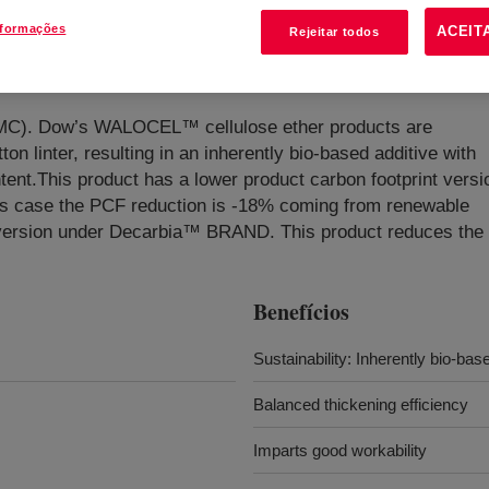
nformações
ACEIT
Rejeitar todos
Ether
?
HEMC). Dow’s WALOCEL™ cellulose ether products are
n linter, resulting in an inherently bio-based additive with
nt.This product has a lower product carbon footprint versi
is case the PCF reduction is -18% coming from renewable
n version under Decarbia™ BRAND. This product reduces the
Benefícios
Sustainability: Inherently bio-bas
Balanced thickening efficiency
Imparts good workability