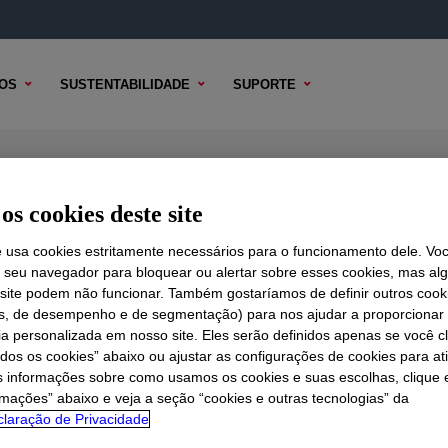
OS
SUSTENTABILIDADE
SUPORTE
0 Cellulose Ether
os cookies deste site
e usa cookies estritamente necessários para o funcionamento dele. Vo
r seu navegador para bloquear ou alertar sobre esses cookies, mas a
 TÉCNICO
 site podem não funcionar. Também gostaríamos de definir outros cook
OPÇÕES DE AMOSTRA
OPÇÕES DE COMPRA
is, de desempenho e de segmentação) para nos ajudar a proporciona
ia personalizada em nosso site. Eles serão definidos apenas se você c
odos os cookies” abaixo ou ajustar as configurações de cookies para at
s informações sobre como usamos os cookies e suas escolhas, clique 
rmações” abaixo e veja a seção “cookies e outras tecnologias” da
laração de Privacidade