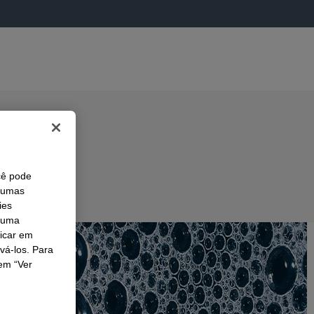
cê pode
lgumas
ies
r uma
licar em
ivá-los. Para
em “Ver