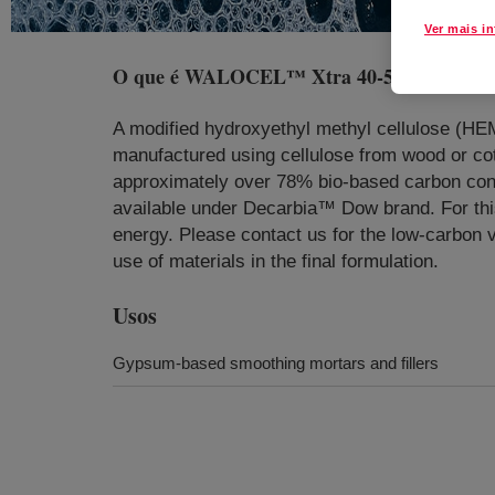
Ver mais i
O que é
WALOCEL™ Xtra 40-50 Cellulose 
A modified hydroxyethyl methyl cellulose (
manufactured using cellulose from wood or cotto
approximately over 78% bio-based carbon conte
available under Decarbia™ Dow brand. For th
energy. Please contact us for the low-carbo
use of materials in the final formulation.
Usos
Gypsum-based smoothing mortars and fillers