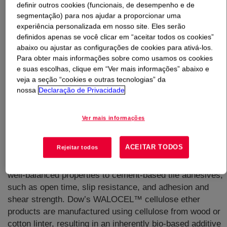
definir outros cookies (funcionais, de desempenho e de
segmentação) para nos ajudar a proporcionar uma
O que é
WALOCEL™ VP-M-49125 Cellulose Ether
?
experiência personalizada em nosso site. Eles serão
definidos apenas se você clicar em “aceitar todos os cookies”
abaixo ou ajustar as configurações de cookies para ativá-los.
Para obter mais informações sobre como usamos os cookies
e suas escolhas, clique em “Ver mais informações” abaixo e
veja a seção “cookies e outras tecnologias” da
nossa
Declaração de Privacidade
Ver mais informações
ACEITAR TODOS
Rejeitar todos
This product was developed for cement-based
applications, like cement-based tile adhesives. It imparts
well-balanced properties to cement-based tile adhesives,
such as open time, slip resistance, and adhesion and
shear strength. Dow’s WALOCEL™ cellulose ether
products are manufactured using cellulose from wood or
cotton linter, resulting in an inherently bio-based additive