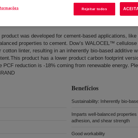
nformações
ACEIT
Rejeitar todos
ulose Ether
?
 product was developed for cement-based applications, lik
ll-balanced properties to cement. Dow’s WALOCEL™ cellulose
otton linter, resulting in an inherently bio-based additive w
nt.This product has a lower product carbon footprint versi
e PCF reduction is -18% coming from renewable energy. Ple
 BRAND
Benefícios
Sustainability: Inherently bio-bas
Imparts well-balanced properties
adhesion, and shear strength
Good workability