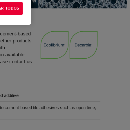
AR TODOS
e cement-based
 ether products
ith
on available
ase contact us
ed additive
 to cement-based tile adhesives such as open time,