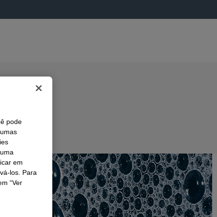
cê pode
lgumas
ies
r uma
licar em
ivá-los. Para
em “Ver