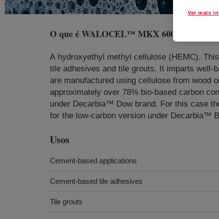
Ver mais i
O que é
WALOCEL™ MKX 6000 PPV01 Cell
A hydroxyethyl methyl cellulose (HEMC). This
tile adhesives and tile grouts. It imparts we
are manufactured using cellulose from wood or c
approximately over 78% bio-based carbon conte
under Decarbia™ Dow brand. For this case th
for the low-carbon version under Decarbia™
Usos
Cement-based applications
Cement-based tile adhesives
Tile grouts