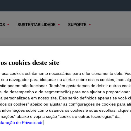
OS
SUSTENTABILIDADE
SUPORTE
 PPV01 Cellulose Ether
os cookies deste site
e usa cookies estritamente necessários para o funcionamento dele. Vo
r seu navegador para bloquear ou alertar sobre esses cookies, mas a
 TÉCNICO
 site podem não funcionar. Também gostaríamos de definir outros cook
OPÇÕES DE AMOSTRA
OPÇÕES DE COMPRA
is, de desempenho e de segmentação) para nos ajudar a proporciona
ia personalizada em nosso site. Eles serão definidos apenas se você c
odos os cookies” abaixo ou ajustar as configurações de cookies para at
s informações sobre como usamos os cookies e suas escolhas, clique 
rmações” abaixo e veja a seção “cookies e outras tecnologias” da
laração de Privacidade