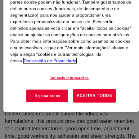
partes do site podem não funcionar. Também gostaríamos de
definir outros cookies (funcionais, de desempenho e de
O que é
WALOCEL™ MKX 40000 PF01 Cellulose
segmentação) para nos ajudar a proporcionar uma
Ether
?
experiência personalizada em nosso site. Eles serão
definidos apenas se você clicar em “aceitar todos os cookies”
abaixo ou ajustar as configurações de cookies para ativá-los.
Para obter mais informações sobre como usamos os cookies
e suas escolhas, clique em “Ver mais informações” abaixo e
veja a seção “cookies e outras tecnologias” da
nossa
Declaração de Privacidade
Ver mais informações
ACEITAR TODOS
Rejeitar todos
This product is designed for use in cement-based
applications. Compatible with all conventional mineral
binders used in cement-based tile adhesives
formulations, this product provides good water retention
at elevated temperatures, good open time, adjustment
time, good workability, adhesion and shear strength. The