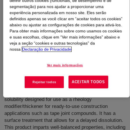
definir outros cookies (funcionais, de desempenho e de
segmentação) para nos ajudar a proporcionar uma
experiência personalizada em nosso site. Eles serão
O que é
WALOCEL™ MK 25000 PFV Cellulose
definidos apenas se você clicar em “aceitar todos os cookies”
Ether
?
abaixo ou ajustar as configurações de cookies para ativá-los.
Para obter mais informações sobre como usamos os cookies
e suas escolhas, clique em “Ver mais informações” abaixo e
veja a seção “cookies e outras tecnologias” da
nossa
Declaração de Privacidade
Ver mais informações
ACEITAR TODOS
Rejeitar todos
A hydroxypropyl methyl cellulose (HPMC) with delayed
solubility designed for use as a rheology
modifier/thickener for ready-to-use construction
applications such as tape joint compounds. It has a
surface treatment that allows for a delayed dissolution.
This product imparts well-balanced properties, including