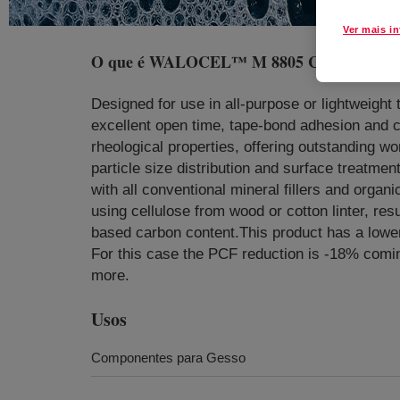
Ver mais i
O que é
WALOCEL™ M 8805 Cellulose Eth
Designed for use in all-purpose or lightweight 
excellent open time, tape-bond adhesion and c
rheological properties, offering outstanding wo
particle size distribution and surface treatment
with all conventional mineral fillers and or
using cellulose from wood or cotton linter, res
based carbon content.This product has a lowe
For this case the PCF reduction is -18% comin
more.
Usos
Componentes para Gesso