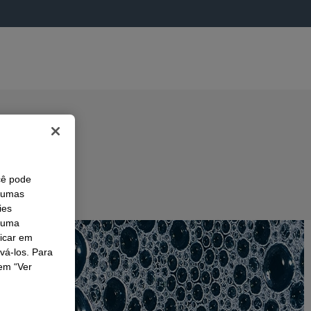
cê pode
lgumas
ies
r uma
licar em
ivá-los. Para
em “Ver