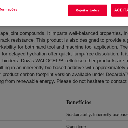
nformações
ACEIT
Rejeitar todos
er
?
tape joint compounds. It imparts well-balanced properties, in
rack resistance. This product is also designed to provide a
rkability for both hand tool and machine tool application. Th
 for delayed hydration offer quick, lump-free dissolution. It 
ganic binders. Dow’s WALOCEL™ cellulose ether products are
ulting in an inherently bio-based additive with approximately
r product carbon footprint version available under Decarbi
g from renewable energy. Please do not hesitate to contact
Benefícios
Sustainability: Inherently bio-bas
Open time