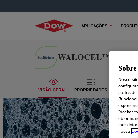
APLICAÇÕES
PRODUT
WALOCEL™ M 8805 C
Sobre 
Nosso sit
configura
VISÃO GERAL
PROPRIEDADES
CONTEÚDO
partes do
(funciona
experiênc
“aceitar t
obter mai
mais info
nossa
Dec