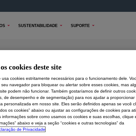
OS
SUSTENTABILIDADE
SUPORTE
ellulose Ether
os cookies deste site
e usa cookies estritamente necessários para o funcionamento dele. Vo
r seu navegador para bloquear ou alertar sobre esses cookies, mas a
 TÉCNICO
OPÇÕES DE AMOSTRA
OPÇÕES DE COMPRA
 site podem não funcionar. Também gostaríamos de definir outros cook
is, de desempenho e de segmentação) para nos ajudar a proporciona
ia personalizada em nosso site. Eles serão definidos apenas se você c
odos os cookies” abaixo ou ajustar as configurações de cookies para at
s informações sobre como usamos os cookies e suas escolhas, clique 
rmações” abaixo e veja a seção “cookies e outras tecnologias” da
laração de Privacidade