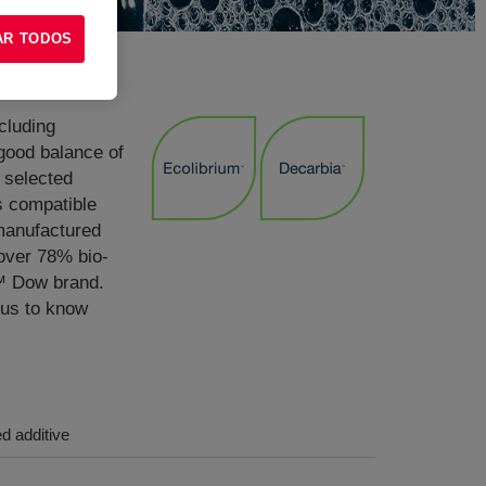
AR TODOS
cluding
 good balance of
e selected
is compatible
 manufactured
 over 78% bio-
a™ Dow brand.
 us to know
ed additive