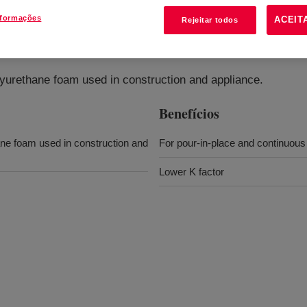
nformações
ACEIT
Rejeitar todos
olyurethane foam used in construction and appliance.
Benefícios
hane foam used in construction and
For pour-in-place and continuous
Lower K factor