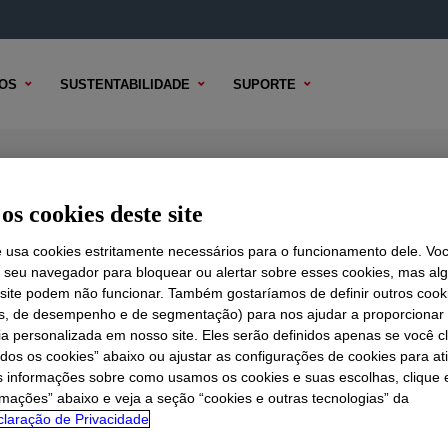
OS
SUSTENTABILIDADE
SUPORTE
id
os cookies deste site
e usa cookies estritamente necessários para o funcionamento dele. Vo
r seu navegador para bloquear ou alertar sobre esses cookies, mas a
 TÉCNICO
 site podem não funcionar. Também gostaríamos de definir outros cook
OPÇÕES DE AMOSTRA
OPÇÕES DE COMPRA
is, de desempenho e de segmentação) para nos ajudar a proporciona
ia personalizada em nosso site. Eles serão definidos apenas se você c
odos os cookies” abaixo ou ajustar as configurações de cookies para at
s informações sobre como usamos os cookies e suas escolhas, clique 
rmações” abaixo e veja a seção “cookies e outras tecnologias” da
laração de Privacidade