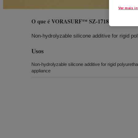
Ver mais i
O que é
VORASURF™ SZ-1718 Fluid
?
Non-hydrolyzable silicone additive for rigid p
Usos
Non-hydrolyzable silicone additive for rigid polyuret
appliance