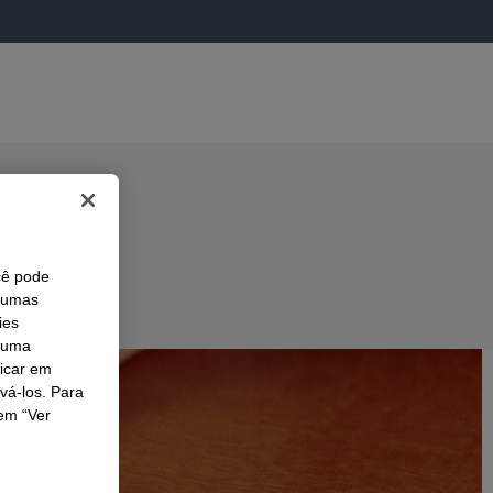
cê pode
lgumas
ies
r uma
licar em
ivá-los. Para
em “Ver