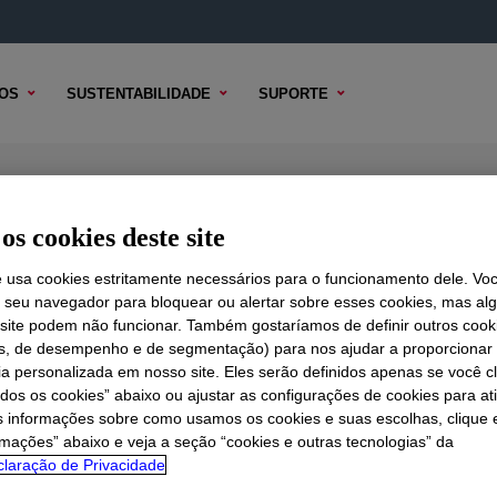
OS
SUSTENTABILIDADE
SUPORTE
id
os cookies deste site
e usa cookies estritamente necessários para o funcionamento dele. Vo
r seu navegador para bloquear ou alertar sobre esses cookies, mas a
 TÉCNICO
 site podem não funcionar. Também gostaríamos de definir outros cook
OPÇÕES DE AMOSTRA
OPÇÕES DE COMPRA
is, de desempenho e de segmentação) para nos ajudar a proporciona
ia personalizada em nosso site. Eles serão definidos apenas se você c
odos os cookies” abaixo ou ajustar as configurações de cookies para at
s informações sobre como usamos os cookies e suas escolhas, clique 
rmações” abaixo e veja a seção “cookies e outras tecnologias” da
laração de Privacidade