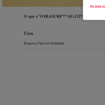
Ver mais i
O que é
VORASURF™ SZ-1327 Fluid
?
Usos
Espuma Flexível Moldada