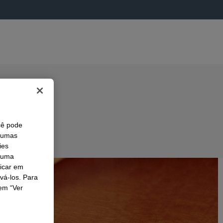
cê pode
lgumas
ies
r uma
licar em
ivá-los. Para
em “Ver