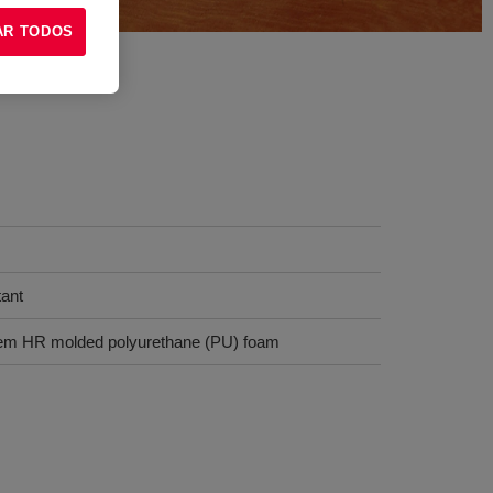
AR TODOS
tant
stem HR molded polyurethane (PU) foam