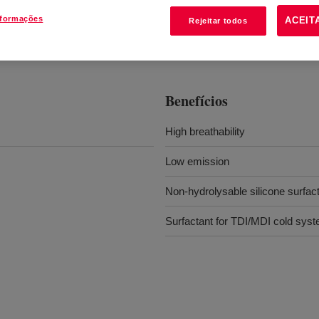
nformações
ACEIT
Rejeitar todos
Benefícios
High breathability
Low emission
Non-hydrolysable silicone surfac
Surfactant for TDI/MDI cold sy