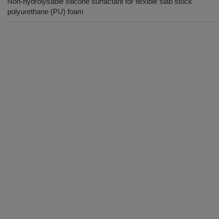
Non-hydrolysable silicone surfactant for flexible slab stock
polyurethane (PU) foam