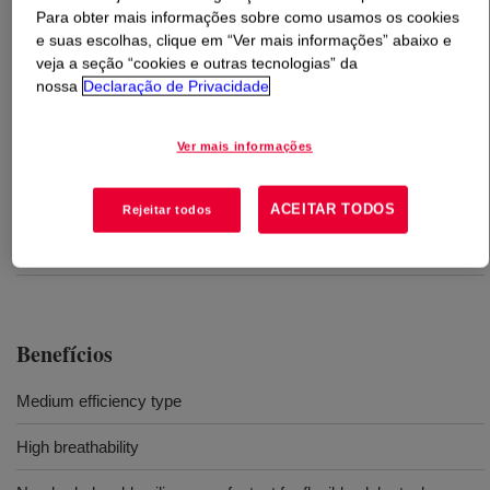
Para obter mais informações sobre como usamos os cookies
e suas escolhas, clique em “Ver mais informações” abaixo e
O que é
VORASURF™ SRX 298 Fluid
?
veja a seção “cookies e outras tecnologias” da
nossa
Declaração de Privacidade
Silicone surfactant for production of flexible slab stock
polyurethane foam.
Ver mais informações
Usos
ACEITAR TODOS
Rejeitar todos
Surfactant for flexible slab stock polyurethane (PU) foam
Benefícios
Medium efficiency type
High breathability