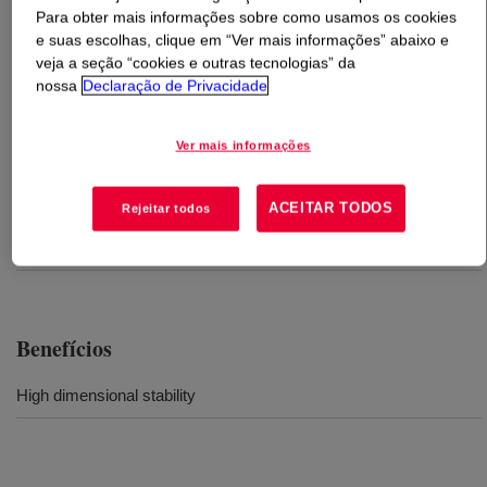
Para obter mais informações sobre como usamos os cookies
e suas escolhas, clique em “Ver mais informações” abaixo e
O que é
VORASURF ™ SF 2945 F
?
veja a seção “cookies e outras tecnologias” da
nossa
Declaração de Privacidade
Ver mais informações
Usos
ACEITAR TODOS
Rejeitar todos
Rigid foam for construction applications like insulation panel and
lamination board
Benefícios
High dimensional stability