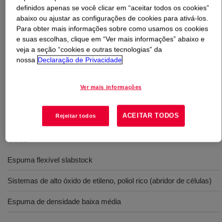
definidos apenas se você clicar em “aceitar todos os cookies”
abaixo ou ajustar as configurações de cookies para ativá-los.
O que é
VORASURF™ DC 5951 Additive
?
Para obter mais informações sobre como usamos os cookies
e suas escolhas, clique em “Ver mais informações” abaixo e
Novo surfactante de silicone para sistemas de
veja a seção “cookies e outras tecnologias” da
poliuretano flexível de alto óxido de etileno, poliol rico
nossa
Declaração de Privacidade
(abridor de células) e para espumas de agente de
expansão alternativo. Bem adequado para espumas de
Ver mais informações
baixa a média densidade.
ACEITAR TODOS
Rejeitar todos
Usos
Espuma flexível slabstock
Sistemas de alto óxido de etileno, poliol rico (abridor de células)
Espuma de densidade baixa média