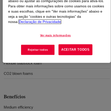
abaixo ou ajustar as configurações de cookies para ativá-los.
Para obter mais informações sobre como usamos os cookies
O que é
VORASURF™ DC 5901 Additive
?
e suas escolhas, clique em “Ver mais informações” abaixo e
veja a seção “cookies e outras tecnologias” da
nossa
Declaração de Privacidade
Medium-efficiency silicone surfactant for polyurethane,
compatible with a wide range of formulations and CO2
blown foams.
Ver mais informações
ACEITAR TODOS
Rejeitar todos
Usos
Flexible slabstock foam
CO2 blown foams
Benefícios
Medium efficiency