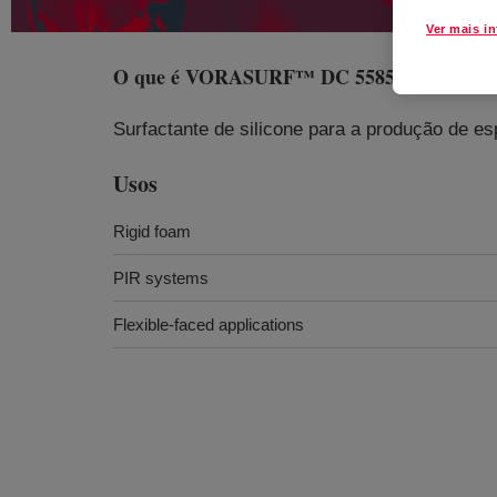
Ver mais i
O que é
VORASURF™ DC 5585 Additive
?
Surfactante de silicone para a produção de es
Usos
Rigid foam
PIR systems
Flexible-faced applications