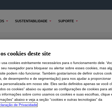
OS
SUSTENTABILIDADE
SUPORTE
itive
os cookies deste site
e usa cookies estritamente necessários para o funcionamento dele. Vo
r seu navegador para bloquear ou alertar sobre esses cookies, mas a
 TÉCNICO
 site podem não funcionar. Também gostaríamos de definir outros cook
OPÇÕES DE AMOSTRA
OPÇÕES DE COMPRA
is, de desempenho e de segmentação) para nos ajudar a proporciona
ia personalizada em nosso site. Eles serão definidos apenas se você c
odos os cookies” abaixo ou ajustar as configurações de cookies para at
s informações sobre como usamos os cookies e suas escolhas, clique 
rmações” abaixo e veja a seção “cookies e outras tecnologias” da
laração de Privacidade