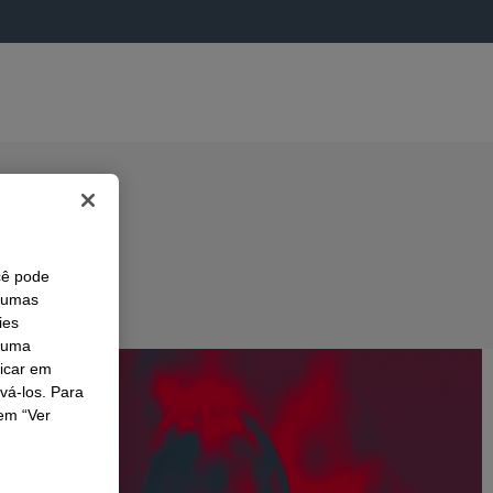
cê pode
lgumas
ies
r uma
licar em
ivá-los. Para
em “Ver