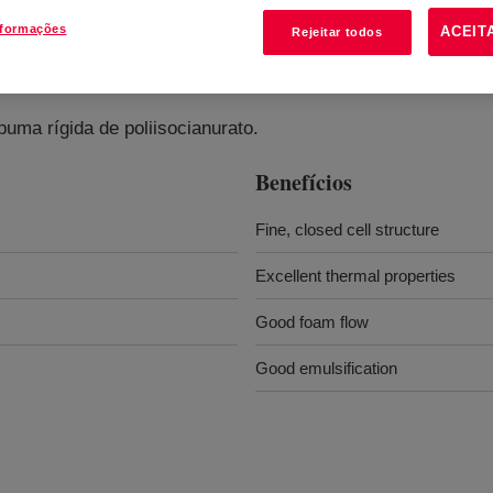
nformações
ACEIT
Rejeitar todos
puma rígida de poliisocianurato.
Benefícios
Fine, closed cell structure
Excellent thermal properties
Good foam flow
Good emulsification