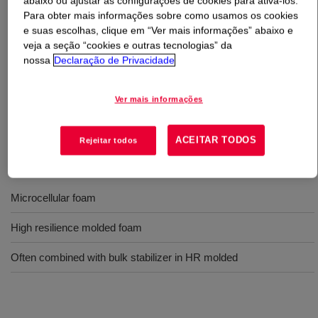
abaixo ou ajustar as configurações de cookies para ativá-los.
Para obter mais informações sobre como usamos os cookies
O que é
VORASURF™ DC 5179 Additive
?
e suas escolhas, clique em “Ver mais informações” abaixo e
veja a seção “cookies e outras tecnologias” da
nossa
Declaração de Privacidade
Surfactante de silicone regulador de célula para uso em
espumas flexíveis de alta resiliência e espumas
microcelulares. Geralmente usado em combinação com
Ver mais informações
estabilizante em massa, como DOWSIL™ 5164 Additive.
ACEITAR TODOS
Rejeitar todos
Usos
Microcellular foam
High resilience molded foam
Often combined with bulk stabilizer in HR molded