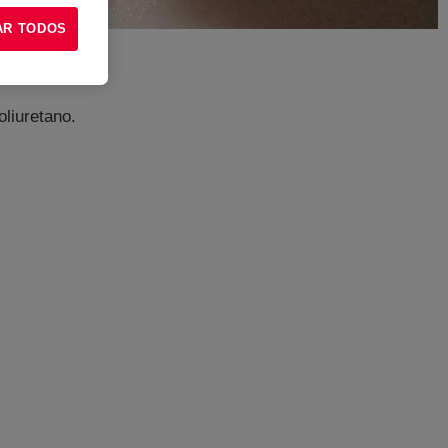
AR TODOS
liuretano.