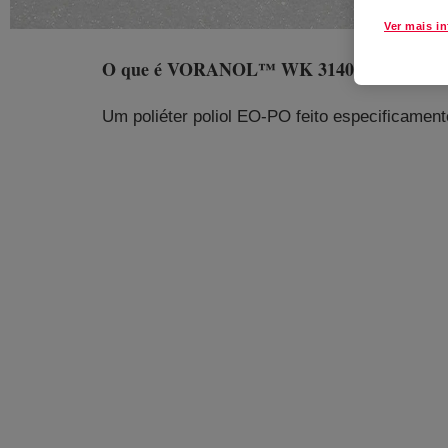
Ver mais i
O que é
VORANOL™ WK 3140 Polyol
?
Um poliéter poliol EO-PO feito especificament