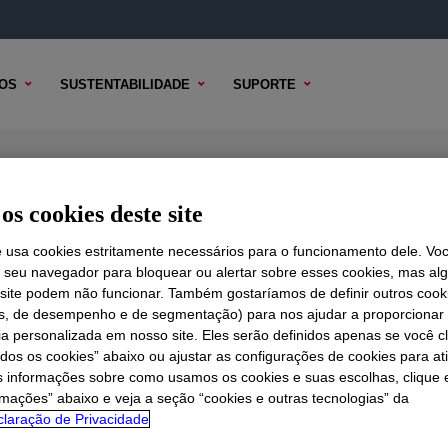
OS
SUSTENTABILIDADE
SUPORTE
ol
os cookies deste site
e usa cookies estritamente necessários para o funcionamento dele. Vo
r seu navegador para bloquear ou alertar sobre esses cookies, mas a
 TÉCNICO
 site podem não funcionar. Também gostaríamos de definir outros cook
OPÇÕES DE AMOSTRA
OPÇÕES DE COMPRA
is, de desempenho e de segmentação) para nos ajudar a proporciona
ia personalizada em nosso site. Eles serão definidos apenas se você c
odos os cookies” abaixo ou ajustar as configurações de cookies para at
s informações sobre como usamos os cookies e suas escolhas, clique 
rmações” abaixo e veja a seção “cookies e outras tecnologias” da
laração de Privacidade