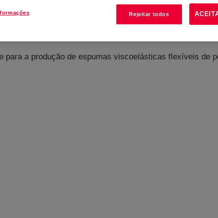
nformações
ACEIT
Rejeitar todos
e para a produção de espumas viscoelásticas flexíveis de po