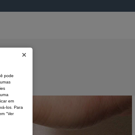
cê pode
lgumas
ies
r uma
licar em
ivá-los. Para
em “Ver