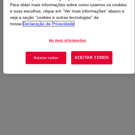
Para obter mais informações sobre como usamos os cookies
e suas escolhas, clique em “Ver mais informações” abaixo e
O que é
VORANOL™ CP 6001 C Polyol
?
veja a seção “cookies e outras tecnologias” da
nossa
Declaração de Privacidade
Poliol
Ver mais informações
Usos
ACEITAR TODOS
Rejeitar todos
Revestimentos de Infraestrutura