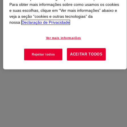
Para obter mais informações sobre como usamos os cookies
e suas escolhas, clique em “Ver mais informações” abaixo e
O que é
VORANOL™ CP 3055 Polyol
?
veja a seção “cookies e outras tecnologias” da
nossa
Declaração de Privacidade
Poliol
Ver mais informações
Usos
ACEITAR TODOS
Rejeitar todos
Revestimentos de Infraestrutura