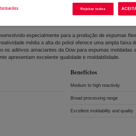
nformações
ACEIT
Rejeitar todos
 desenvolvido especialmente para a produção de espumas fle
reatividade média a alta do poliol oferece uma ampla faixa
do os aditivos amaciantes da Dow para espumas moldadas a 
te apresentam excelente qualidade e moldabilidade.
Benefícios
Medium to high reactivity
Broad processing range
Excellent moldability and quality