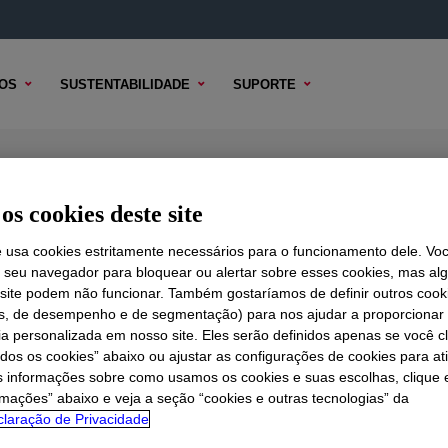
OS
SUSTENTABILIDADE
SUPORTE
ol
os cookies deste site
e usa cookies estritamente necessários para o funcionamento dele. Vo
r seu navegador para bloquear ou alertar sobre esses cookies, mas a
 TÉCNICO
 site podem não funcionar. Também gostaríamos de definir outros cook
OPÇÕES DE AMOSTRA
OPÇÕES DE COMPRA
is, de desempenho e de segmentação) para nos ajudar a proporciona
ia personalizada em nosso site. Eles serão definidos apenas se você c
odos os cookies” abaixo ou ajustar as configurações de cookies para at
s informações sobre como usamos os cookies e suas escolhas, clique 
rmações” abaixo e veja a seção “cookies e outras tecnologias” da
laração de Privacidade