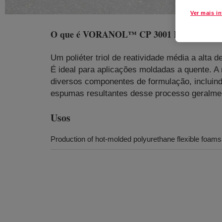
Ver mais i
O que é
VORANOL™ CP 3001 Polyol
?
Um poliéter triol de reatividade média a alta
É ideal para aplicações moldadas a quente. A 
diversos componentes de formulação, incluin
espumas resultantes desse processo geralmen
Usos
Production of hot-molded polyurethane flexible foams