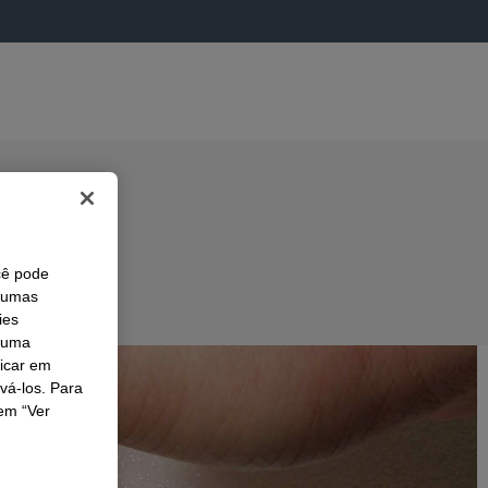
cê pode
lgumas
ies
r uma
licar em
ivá-los. Para
em “Ver