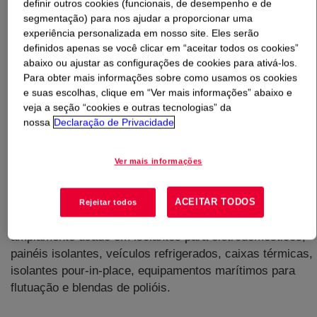
definir outros cookies (funcionais, de desempenho e de
segmentação) para nos ajudar a proporcionar uma
O que é
VORANOL™ 490 Polyol
?
experiência personalizada em nosso site. Eles serão
definidos apenas se você clicar em “aceitar todos os cookies”
abaixo ou ajustar as configurações de cookies para ativá-los.
Um poliéter poliol iniciado por glicerina/sacarose com
Para obter mais informações sobre como usamos os cookies
funcionalidade 4,3 desenvolvido para a produção de
e suas escolhas, clique em “Ver mais informações” abaixo e
espumas rígidas de poliuretano. Pode ser empregado
veja a seção “cookies e outras tecnologias” da
tanto em espumas de alta quanto baixa densidade. Este
nossa
Declaração de Privacidade
produto pode ser usado em sua forma pura ou em
combinação com outros polióis e agentes retardantes de
Ver mais informações
chamas para atingir diversos graus de reticulação. Este
poliol é altamente compatível com diferentes tipos de
isocianatos. Este produto resulta em espumas com
ACEITAR TODOS
Rejeitar todos
excelente proporção entre o fator K e o fluxo. É
amplamente usado em isolantes para eletrodomésticos,
painéis isolantes, veículos refrigerados, caixas térmicas,
isolantes pour-in-place, equipamentos marítimos para
flutuação e blendas de polióis.