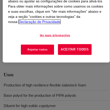
abaixo ou ajustar as configurações de cookies para ativá-los.
Para obter mais informações sobre como usamos os cookies
O que é
VORANOL™ 4820 Polyol
?
e suas escolhas, clique em “Ver mais informações” abaixo e
veja a seção “cookies e outras tecnologias” da
nossa
Declaração de Privacidade
Um poliéter poliol capeado, de reatividade média e peso
molecular de 4700 Da desenvolvido especialmente para
a produção de slabstocks flexíveis de alta resiliência. É
Ver mais informações
normalmente empregado como poliol base na produção
de polióis PIPA ou como diluidor para polióis copolímeros
ACEITAR TODOS
Rejeitar todos
com alto teor de sólidos. Este produto não contém BHT.
Usos
Production of high resilience flexible slabstock foam
Base polyol for the production of PIPA polyols
Diluent for high solids copolymer