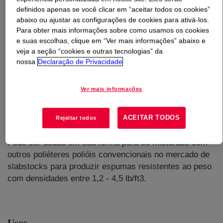
definidos apenas se você clicar em “aceitar todos os cookies”
abaixo ou ajustar as configurações de cookies para ativá-los.
O que é
VORANOL™ 3943A Copolymer Polyol
?
Para obter mais informações sobre como usamos os cookies
e suas escolhas, clique em “Ver mais informações” abaixo e
Um exclusivo poliéter poliol enxertado, contendo
veja a seção “cookies e outras tecnologias” da
acrilonitrila e estireno copolimerizado e filtrado a 100
nossa
Declaração de Privacidade
microns. É usado na fabricação de slabstocks flexíveis
de poliuretano e feito sem a adição de BHT, sendo
Ver mais informações
processado facilmente na maioria dos maquinários para
espumas. Foi desenvolvido para uso em espumas
ACEITAR TODOS
flexíveis de todas as densidades, capazes de suportar
Rejeitar todos
altas cargas para aplicação em carpetes e embalagens.
Pode ser usado em sua forma pura ou misturado com
outros poliéteres polióis convencionais no mercado de
slabstocks para produzir espumas resistentes ao peso
com densidades entre 1,2 - 4,5 lb/ft3.
Usos