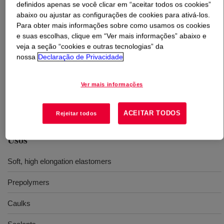
definidos apenas se você clicar em “aceitar todos os cookies”
abaixo ou ajustar as configurações de cookies para ativá-los.
O que é
VORANOL™ 220-028 Polyol
?
Para obter mais informações sobre como usamos os cookies
e suas escolhas, clique em “Ver mais informações” abaixo e
veja a seção “cookies e outras tecnologias” da
Um poliéter diol com peso molcular nominal de 4000 e
nossa
Declaração de Privacidade
reatividade média a baixa. Algumas de suas aplicações
comuns em produtos de poliuretano incluem
revestimentos, adesivos, selantes, aglutinantes e
Ver mais informações
elastômeros.
ACEITAR TODOS
Rejeitar todos
Usos
Soft, high elongation elastomers
Prepolymers
Caulks