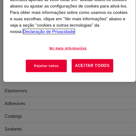
abaixo ou ajustar as configurações de cookies para ativá-los.
Para obter mais informações sobre como usamos os cookies
O que é
VORANOL™ 2140 Polyol
?
e suas escolhas, clique em “Ver mais informações” abaixo e
veja a seção “cookies e outras tecnologias” da
Um diol homopolímero iniciado por propilenoglicol e de
nossa
Declaração de Privacidade
peso molecular 4000 Da com reatividade de baixa a
média. Aplicações para este produto incluem
Ver mais informações
elastômeros, adesivos, revestimentos e selantes.
ACEITAR TODOS
Rejeitar todos
Usos
Elastomers
Adhesives
Coatings
Sealants