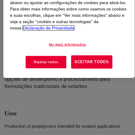
abaixo ou ajustar as configurações de cookies para ativá-los.
Para obter mais informações sobre como usamos os cookies
O que é
VORANOL™ 2120 Polyol
?
e suas escolhas, clique em “Ver mais informações” abaixo e
veja a seção “cookies e outras tecnologias” da
nossa
Declaração de Privacidade
Um diol homopolímero iniciado por propilenoglicol com
peso molecular de 2000 Da. Este produto é neutralizado
especialmente para uso na produção de pré-polímeros
Ver mais informações
usados em selantes. Algumas das aplicações para este
produto incluem Elastômeros, Adesivos, Revestimentos
ACEITAR TODOS
Rejeitar todos
e Selantes. Este produto pode ser facilmente misturado
a outros polióis e aditivos, oferecendo assim inúmeras
opções de desempenho e processamento para
formulações tradicionais de selantes.
Usos
Production of prepolymers intended for sealant applications