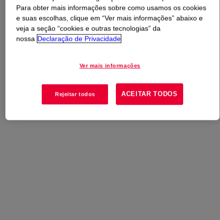
Para obter mais informações sobre como usamos os cookies
e suas escolhas, clique em “Ver mais informações” abaixo e
O que é
VORANATE™ M 647M Polymeric MDI
?
veja a seção “cookies e outras tecnologias” da
nossa
Declaração de Privacidade
No momento, não há uma visão geral disponível para
este produto. Consulte nosso conteúdo técnico, opções
Ver mais informações
de amostra/compra ou entre em contato com a Dow para
obter mais informações.
ACEITAR TODOS
Rejeitar todos