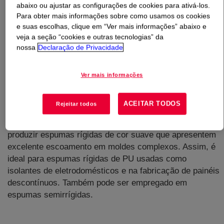
abaixo ou ajustar as configurações de cookies para ativá-los.
Para obter mais informações sobre como usamos os cookies
O que é
VORANATE™ CIR M 229 Polymeric MDI
?
e suas escolhas, clique em “Ver mais informações” abaixo e
veja a seção “cookies e outras tecnologias” da
nossa
Declaração de Privacidade
Ver mais informações
Um polimetileno polifenil isocianato, MDI, em estado
ACEITAR TODOS
Rejeitar todos
líquido marrom escuro de baixa viscosidade com
funcionalidade média de 2,7. Foi desenvolvido para
produzir espumas rígidas de cor suave que apresentem
excelente escoamento em moldes complexos. Assim, é
ideal para espumas rígidas de PU usadas como
isolantes de eletrodomésticos e na fabricação de painéis
descontínuos. Também pode ser empregado em
espumas semirrígidas.