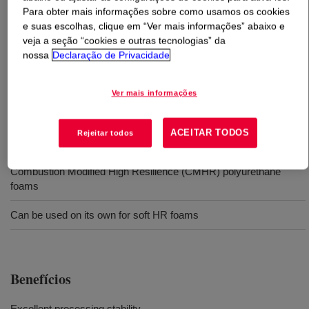
Para obter mais informações sobre como usamos os cookies
e suas escolhas, clique em “Ver mais informações” abaixo e
O que é
VORALUX™ HF 505 Polyol
?
veja a seção “cookies e outras tecnologias” da
nossa
Declaração de Privacidade
High functionality, EO capped, polyol.
Ver mais informações
Usos
ACEITAR TODOS
Rejeitar todos
High Resilience (HR) polyurethane foams
Combustion Modified High Resilience (CMHR) polyurethane
foams
Can be used on its own for soft HR foams
Benefícios
Excellent processing stability