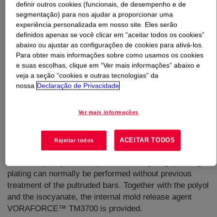
definir outros cookies (funcionais, de desempenho e de
segmentação) para nos ajudar a proporcionar uma
O que é
VORAFORCE™ TP 1300 Isocyanate
?
experiência personalizada em nosso site. Eles serão
definidos apenas se você clicar em “aceitar todos os cookies”
abaixo ou ajustar as configurações de cookies para ativá-los.
In combination with VORAFORCE™ TP 1270 EU Polyol
Para obter mais informações sobre como usamos os cookies
and TM 3700 Additive it delivers a 3-component
e suas escolhas, clique em “Ver mais informações” abaixo e
Polyurethane system used for the manufacturing of
veja a seção “cookies e outras tecnologias” da
composites by pultrusion process. The resin system is
nossa
Declaração de Privacidade
designed to have excellent wetting of reinforcements,
fast reaction kinetics and low pull forces while providing
Ver mais informações
good surface quality at accelerated line speeds. Due to
its low initial viscosity, this system is specifically
suitable to produce carbon fiber reinforced structural
ACEITAR TODOS
Rejeitar todos
profiles. The system is free of silicones and waxes,
therefore post-process operations like gluing, painting or
plating can normally be performed without previous
treatment of the pultruded bars. Together with the polyol
and the isocyanate, the internal mold release agent
VORAFORCE™ TM3700 is provided.