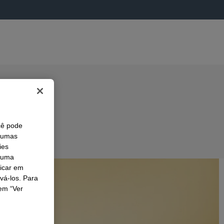
cê pode
lgumas
ies
r uma
licar em
ivá-los. Para
em “Ver