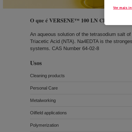
Ver mais i
O que é
VERSENE™ 100 LN Chelating Age
An aqueous solution of the tetrasodium salt of e
Triacetic Acid (NTA). Na4EDTA is the strongest
systems. CAS Number 64-02-8
Usos
Cleaning products
Personal Care
Metalworking
Oilfield applications
Polymerization