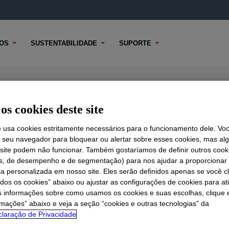
OS
SUSTENTABILIDADE
SUPORTE
ing Agent
os cookies deste site
e usa cookies estritamente necessários para o funcionamento dele. Vo
r seu navegador para bloquear ou alertar sobre esses cookies, mas a
 TÉCNICO
 site podem não funcionar. Também gostaríamos de definir outros cook
OPÇÕES DE AMOSTRA
OPÇÕES DE COMPRA
is, de desempenho e de segmentação) para nos ajudar a proporciona
ia personalizada em nosso site. Eles serão definidos apenas se você c
odos os cookies” abaixo ou ajustar as configurações de cookies para at
s informações sobre como usamos os cookies e suas escolhas, clique 
rmações” abaixo e veja a seção “cookies e outras tecnologias” da
laração de Privacidade