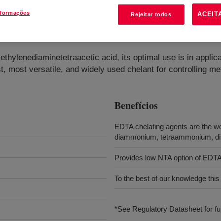
nformações
ACEIT
Rejeitar todos
nt
?
thylenediaminetetraacetic acid, its optimal use is in applicat
, most versatile, and widely used chelant for controlling m
Benefícios
EDTA chelating agents are the wor
diammonium, tetraammonium, di
Provides low NTA option of EDT
To the best of our knowledge this
*See Regulatory Datasheet for fur