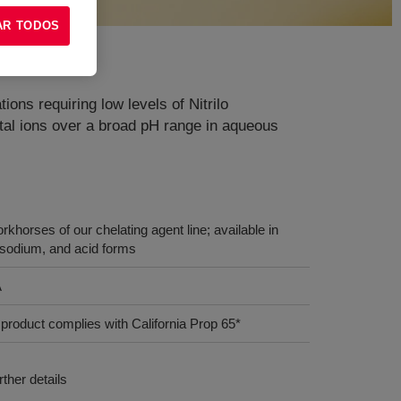
AR TODOS
ions requiring low levels of Nitrilo
etal ions over a broad pH range in aqueous
khorses of our chelating agent line; available in
sodium, and acid forms
A
 product complies with California Prop 65*
ther details