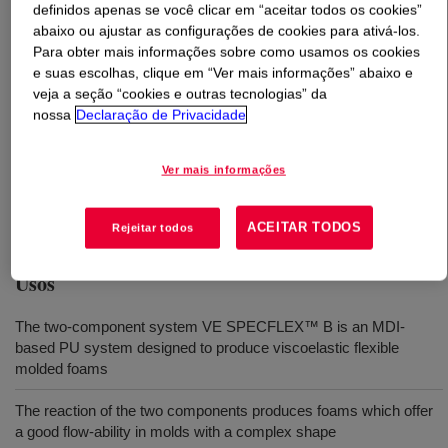
definidos apenas se você clicar em “aceitar todos os cookies”
abaixo ou ajustar as configurações de cookies para ativá-los.
O que é
VE SPECFLEX™ Acoustical Foam Systems
Para obter mais informações sobre como usamos os cookies
B
?
e suas escolhas, clique em “Ver mais informações” abaixo e
veja a seção “cookies e outras tecnologias” da
nossa
Declaração de Privacidade
A fully formulated polyurethane systems for producing
visco elastic foams to damp the intensity of resonance
frequencies. This solution offers excellent ultra-low
Ver mais informações
emission interiors, fast curing behavior and excellent
flowability with wide process latitude.
ACEITAR TODOS
Rejeitar todos
Usos
The two-component system VE SPECFLEX™ B is an MDI-
based PU system designed to produce viscoelastic flexible
molded foams
The reaction of the two components produces foams which offer
a good flow-ability in molds with a complex shape