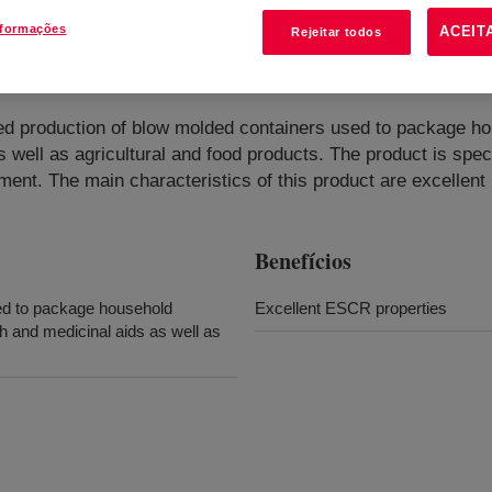
nformações
ACEIT
Rejeitar todos
sity Polyethylene Resin
?
ed production of blow molded containers used to package ho
 well as agricultural and food products. The product is speci
ment. The main characteristics of this product are excellent 
Benefícios
ed to package household
Excellent ESCR properties
th and medicinal aids as well as