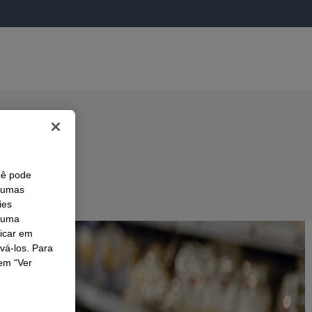
cê pode
lgumas
ies
r uma
licar em
ivá-los. Para
em “Ver