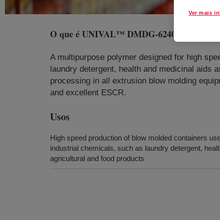
Ver mais i
O que é
UNIVAL™ DMDG-6240 NT 7 High Den
A multipurpose polymer designed for high spe
laundry detergent, health and medicinal aids as
processing in all extrusion blow molding equip
and excellent ESCR.
Usos
High speed production of blow molded containers us
industrial chemicals, such as laundry detergent, heal
agricultural and food products