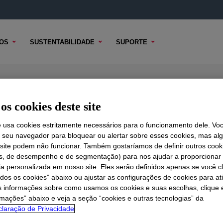
OS
SUSTENTABILIDADE
SUPORTE
igh Density Polyethylene Resin
os cookies deste site
e usa cookies estritamente necessários para o funcionamento dele. Vo
r seu navegador para bloquear ou alertar sobre esses cookies, mas a
 TÉCNICO
 site podem não funcionar. Também gostaríamos de definir outros cook
OPÇÕES DE AMOSTRA
OPÇÕES DE COMPRA
is, de desempenho e de segmentação) para nos ajudar a proporciona
ia personalizada em nosso site. Eles serão definidos apenas se você c
odos os cookies” abaixo ou ajustar as configurações de cookies para at
s informações sobre como usamos os cookies e suas escolhas, clique 
rmações” abaixo e veja a seção “cookies e outras tecnologias” da
laração de Privacidade