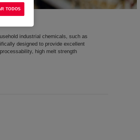
AR TODOS
usehold industrial chemicals, such as
fically designed to provide excellent
processability, high melt strength