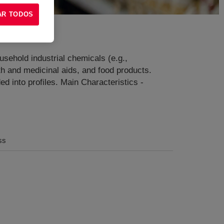
AR TODOS
sehold industrial chemicals (e.g.,
lth and medicinal aids, and food products.
ed into profiles. Main Characteristics -
ss