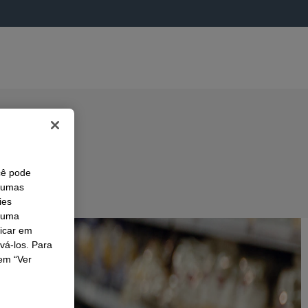
cê pode
lgumas
ies
r uma
licar em
ivá-los. Para
em “Ver