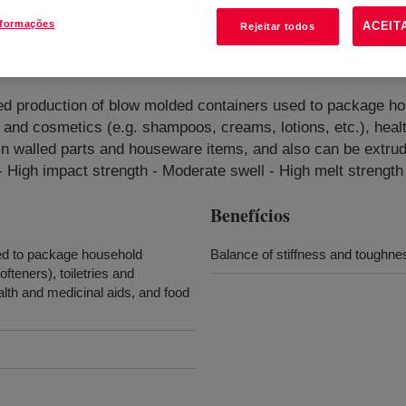
nformações
ACEIT
Rejeitar todos
sity Polyethylene Resin
?
d production of blow molded containers used to package hou
ies and cosmetics (e.g. shampoos, creams, lotions, etc.), hea
hin walled parts and houseware items, and also can be extrud
 - High impact strength - Moderate swell - High melt strength
Benefícios
ed to package household
Balance of stiffness and toughne
ofteners), toiletries and
alth and medicinal aids, and food