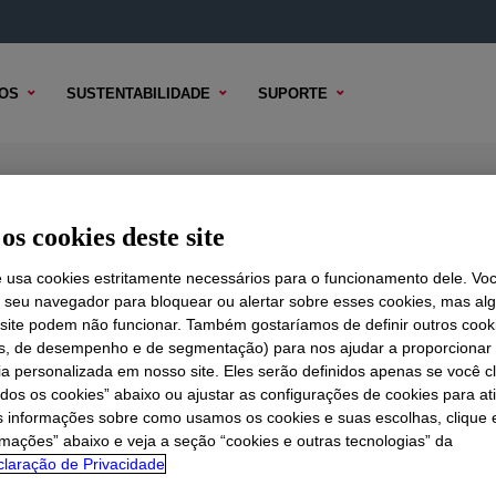
OS
SUSTENTABILIDADE
SUPORTE
igh Density Polyethylene Resin
os cookies deste site
e usa cookies estritamente necessários para o funcionamento dele. Vo
r seu navegador para bloquear ou alertar sobre esses cookies, mas a
 TÉCNICO
 site podem não funcionar. Também gostaríamos de definir outros cook
OPÇÕES DE AMOSTRA
OPÇÕES DE COMPRA
is, de desempenho e de segmentação) para nos ajudar a proporciona
ia personalizada em nosso site. Eles serão definidos apenas se você c
odos os cookies” abaixo ou ajustar as configurações de cookies para at
s informações sobre como usamos os cookies e suas escolhas, clique 
rmações” abaixo e veja a seção “cookies e outras tecnologias” da
laração de Privacidade