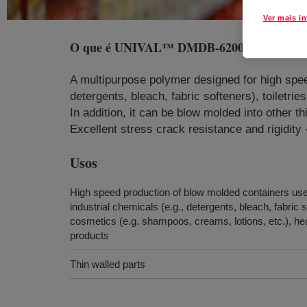
Ver mais i
O que é
UNIVAL™ DMDB-6200 NT 7 High Den
A multipurpose polymer designed for high spee
detergents, bleach, fabric softeners), toiletr
In addition, it can be blow molded into other t
Excellent stress crack resistance and rigidity
Usos
High speed production of blow molded containers us
industrial chemicals (e.g., detergents, bleach, fabric s
cosmetics (e.g. shampoos, creams, lotions, etc.), he
products
Thin walled parts