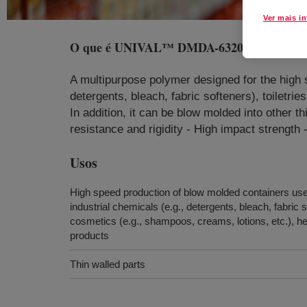
Ver mais i
O que é
UNIVAL™ DMDA-6320 NT 7 High Den
A multipurpose polymer designed for the high 
detergents, bleach, fabric softeners), toiletri
In addition, it can be blow molded into other 
resistance and rigidity - High impact strength 
Usos
High speed production of blow molded containers us
industrial chemicals (e.g., detergents, bleach, fabric s
cosmetics (e.g., shampoos, creams, lotions, etc.), he
products
Thin walled parts