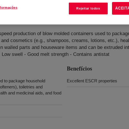
nformações
ACEIT
Rejeitar todos
sity Polyethylene Resin
?
speed production of blow molded containers used to package
es and cosmetics (e.g., shampoos, creams, lotions, etc.), hea
thin walled parts and houseware items and can be extruded int
- Low swell - Good melt strength - Contains antistat
Benefícios
ed to package household
Excellent ESCR properties
ofteners), toiletries and
alth and medicinal aids, and food