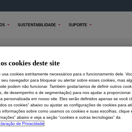
OS
SUSTENTABILIDADE
SUPORTE
igh Density Polyethylene Resin
os cookies deste site
e usa cookies estritamente necessários para o funcionamento dele. Vo
r seu navegador para bloquear ou alertar sobre esses cookies, mas a
 TÉCNICO
 site podem não funcionar. Também gostaríamos de definir outros cook
OPÇÕES DE AMOSTRA
OPÇÕES DE COMPRA
is, de desempenho e de segmentação) para nos ajudar a proporciona
ia personalizada em nosso site. Eles serão definidos apenas se você c
odos os cookies” abaixo ou ajustar as configurações de cookies para at
s informações sobre como usamos os cookies e suas escolhas, clique 
rmações” abaixo e veja a seção “cookies e outras tecnologias” da
laração de Privacidade