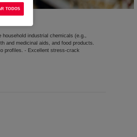
AR TODOS
 household industrial chemicals (e.g.,
lth and medicinal aids, and food products.
o profiles. - Excellent stress-crack