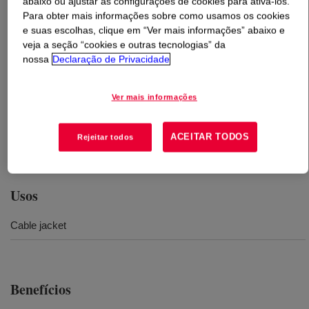
abaixo ou ajustar as configurações de cookies para ativá-los.
Para obter mais informações sobre como usamos os cookies
e suas escolhas, clique em “Ver mais informações” abaixo e
veja a seção “cookies e outras tecnologias” da
O que é
UNIGARD™ RE DFDA-1980 NT Composto
nossa
Declaração de Privacidade
resistente a chama e emissões reduzidas
?
A thermoplastic, highly filled halogen free flame retardant
Ver mais informações
compound. It is a lead free and sulfur/antimony free
compound that is colorable with EVA or PE based color
ACEITAR TODOS
Rejeitar todos
concentrates.
Usos
Cable jacket
Benefícios