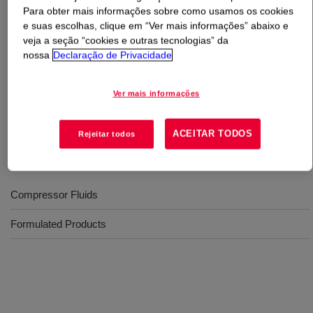
Para obter mais informações sobre como usamos os cookies
e suas escolhas, clique em “Ver mais informações” abaixo e
O que é
UCON™ Lubricant PCL-270
?
veja a seção “cookies e outras tecnologias” da
nossa
Declaração de Privacidade
A compressor lubricant That has been designed to
provide the utmost in performance and reliability in the
Ver mais informações
tough service conditions experienced in
hypercompressors and intensifiers.
ACEITAR TODOS
Rejeitar todos
Usos
Compressor Fluids
Formulated Products