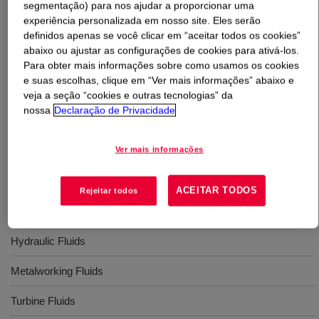
segmentação) para nos ajudar a proporcionar uma
experiência personalizada em nosso site. Eles serão
O que é
UCON™ Lubricant LB-250
?
definidos apenas se você clicar em “aceitar todos os cookies”
abaixo ou ajustar as configurações de cookies para ativá-los.
Para obter mais informações sobre como usamos os cookies
Clear liquid, water insoluble polypropylene lubricant base
e suas escolhas, clique em “Ver mais informações” abaixo e
oil stock with an average molecular weight of 1100 Da
veja a seção “cookies e outras tecnologias” da
and a viscosity at 100 deg. F of 250 SUS.
nossa
Declaração de Privacidade
Usos
Ver mais informações
Compressor Fluids
ACEITAR TODOS
Rejeitar todos
Gear Oils
Hydraulic Fluids
Metalworking Fluids
Turbine Fluids