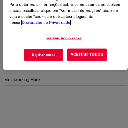
Para obter mais informações sobre como usamos os cookies
e suas escolhas, clique em “Ver mais informações” abaixo e
O que é
UCON™ Lubricant 1281
?
veja a seção “cookies e outras tecnologias” da
nossa
Declaração de Privacidade
A lubricant that was originally developed for use as the
main component of the lubricity package of synthetic
Ver mais informações
coolants used in low temperature metalworking
operations.
ACEITAR TODOS
Rejeitar todos
Usos
Metalworking Fluids