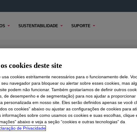
OS
SUSTENTABILIDADE
SUPORTE
03
os cookies deste site
e usa cookies estritamente necessários para o funcionamento dele. Vo
r seu navegador para bloquear ou alertar sobre esses cookies, mas a
 TÉCNICO
 site podem não funcionar. Também gostaríamos de definir outros cook
OPÇÕES DE AMOSTRA
OPÇÕES DE COMPRA
is, de desempenho e de segmentação) para nos ajudar a proporciona
ia personalizada em nosso site. Eles serão definidos apenas se você c
odos os cookies” abaixo ou ajustar as configurações de cookies para at
s informações sobre como usamos os cookies e suas escolhas, clique 
rmações” abaixo e veja a seção “cookies e outras tecnologias” da
laração de Privacidade