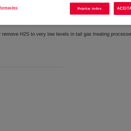
nformações
ACEIT
Rejeitar todos
 remove H2S to very low levels in tail gas treating processe