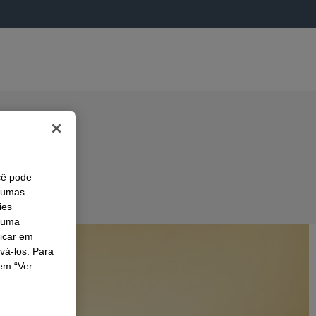
cê pode
lgumas
ies
r uma
licar em
ivá-los. Para
em “Ver