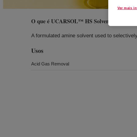
Ver mais i
O que é
UCARSOL™ HS Solvent 103
?
A formulated amine solvent used to selectively
Usos
Acid Gas Removal