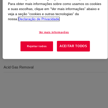
Para obter mais informações sobre como usamos os cookies
e suas escolhas, clique em “Ver mais informações” abaixo e
O que é
UCARSOL™ HS Solvent 102
?
veja a seção “cookies e outras tecnologias” da
nossa
Declaração de Privacidade
A formulated amine solvent used to selectively remove
H2S. It is specifically formulated for use in treating both
Ver mais informações
low-pressure and high-pressure gas streams where high
selectivity is desired.
ACEITAR TODOS
Rejeitar todos
Usos
Acid Gas Removal