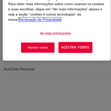
Para obter mais informações sobre como usamos os cookies
e suas escolhas, clique em “Ver mais informações” abaixo e
O que é
UCARSOL™ AP Solvent 810
?
veja a seção “cookies e outras tecnologias” da
nossa
Declaração de Privacidade
High-performance gas treating solvent that has the ability
to remove CO2​​ and H2S​ in natural and synthesis gas
Ver mais informações
processing for conformation to current environmental
sulfur emission regulations​.
ACEITAR TODOS
Rejeitar todos
Usos
Acid Gas Removal