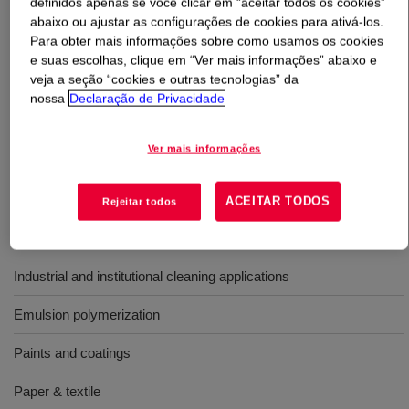
definidos apenas se você clicar em “aceitar todos os cookies”
abaixo ou ajustar as configurações de cookies para ativá-los.
O que é
TRITON™ GR-7M Surfactant
?
Para obter mais informações sobre como usamos os cookies
e suas escolhas, clique em “Ver mais informações” abaixo e
veja a seção “cookies e outras tecnologias” da
Anionic surfactant for use in paper and textile
nossa
Declaração de Privacidade
processing, cleaners, and agrochemicals; providing
excellent wetting characteristics, and emulsifying and
Ver mais informações
dispersing ability​​. It can also be used in oilfield drilling
and production formulations.
ACEITAR TODOS
Rejeitar todos
Usos
Industrial and institutional cleaning applications
Emulsion polymerization
Paints and coatings
Paper & textile