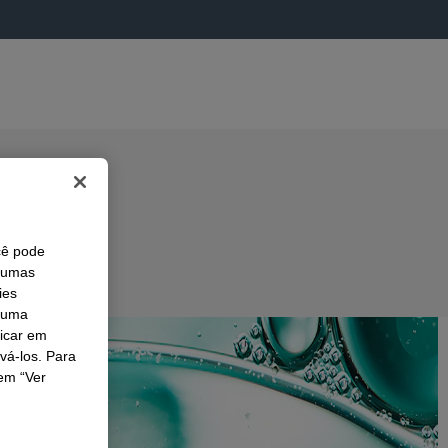
cê pode
lgumas
ies
r uma
licar em
ivá-los. Para
em “Ver