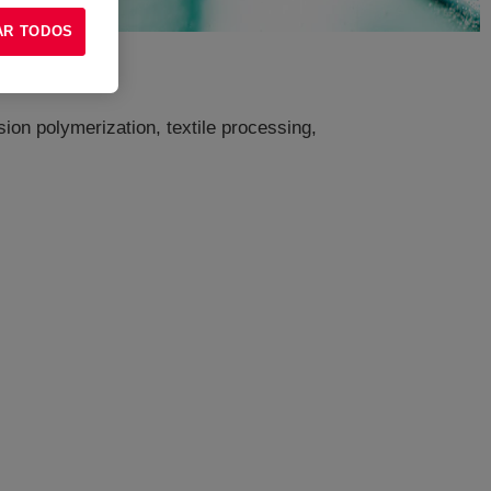
AR TODOS
ion polymerization, textile processing,