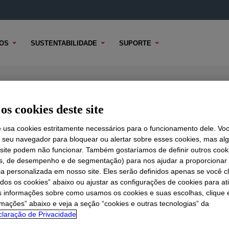
OS
SUSTENTABILIDADE
SUPORTE
ant
os cookies deste site
e usa cookies estritamente necessários para o funcionamento dele. Vo
r seu navegador para bloquear ou alertar sobre esses cookies, mas a
 TÉCNICO
 site podem não funcionar. Também gostaríamos de definir outros cook
OPÇÕES DE AMOSTRA
OPÇÕES DE COMPRA
is, de desempenho e de segmentação) para nos ajudar a proporciona
ia personalizada em nosso site. Eles serão definidos apenas se você c
odos os cookies” abaixo ou ajustar as configurações de cookies para at
s informações sobre como usamos os cookies e suas escolhas, clique 
rmações” abaixo e veja a seção “cookies e outras tecnologias” da
laração de Privacidade