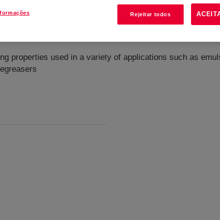
nformações
ACEIT
Rejeitar todos
ng properties used in a variety of applications such as emuls
egreasers​