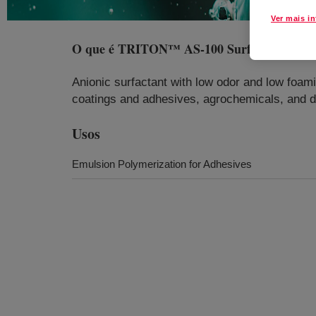
Ver mais i
O que é
TRITON™ AS-100 Surfactant
?
Anionic surfactant with low odor and low foami
coatings and adhesives, agrochemicals, and d
Usos
Emulsion Polymerization for Adhesives