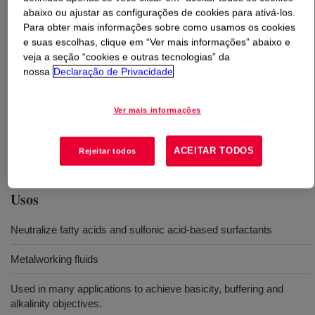
abaixo ou ajustar as configurações de cookies para ativá-los.
Para obter mais informações sobre como usamos os cookies
O que é
Triisopropanolamine (TIPA)
?
e suas escolhas, clique em “Ver mais informações” abaixo e
veja a seção “cookies e outras tecnologias” da
A basic chemical used in many applications serving as
nossa
Declaração de Privacidade
an emulsifier, stabilizer, chemical intermediate and
neutralizer that achieves basicity, buffering and alkalinity
Ver mais informações
objectives. Building block in the manufacture of triazine
based corrosion inhibitors. It acts as a neutralizers for
water-based coatings.
ACEITAR TODOS
Rejeitar todos
Usos
Neutralize fatty acids and sulfonic acid-based surfactants
Metalworking fluids
Used in many applications to achieve basicity, buffering and
alkalinity objectives.