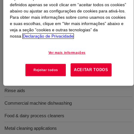
definidos apenas se você clicar em “aceitar todos os cookies”
abaixo ou ajustar as configurações de cookies para ativá-los.
O que é
TERGITOL™ MIN-FOAM 2X Surfactant
?
Para obter mais informações sobre como usamos os cookies
e suas escolhas, clique em “Ver mais informações” abaixo e
Low foam nonionic surfactant used for pigment
veja a seção “cookies e outras tecnologias” da
dispersions, paints and coatings, textile processing
nossa
Declaração de Privacidade
metal cleaners, hard surface cleaners., or as a wetting
agent; featuring excellent rinseability, and alkaline / acid
Ver mais informações
stability​​.
ACEITAR TODOS
Rejeitar todos
Usos
Rinse aids
Commercial machine dishwashing
Food & dairy process cleaners
Metal cleaning applications